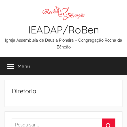
Pular
para
o
IEADAP/RoBen
conteúdo
Igreja Assembleia de Deus a Pioneira – Congregação Rocha da
Bênção
Menu
Diretoria
Pesquisar