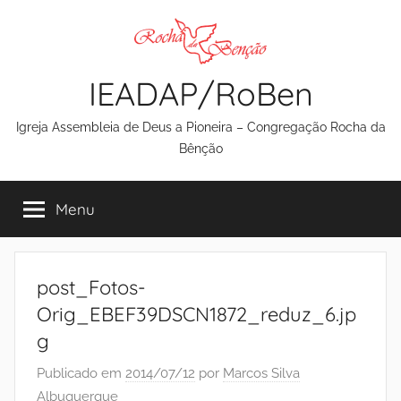
Pular
para
o
IEADAP/RoBen
conteúdo
Igreja Assembleia de Deus a Pioneira – Congregação Rocha da
Bênção
Menu
post_Fotos-
Orig_EBEF39DSCN1872_reduz_6.jp
g
Publicado em
2014/07/12
por
Marcos Silva
Albuquerque