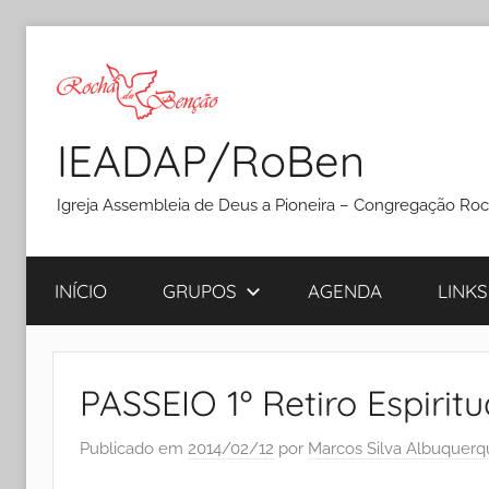
Pular
para
o
conteúdo
IEADAP/RoBen
Igreja Assembleia de Deus a Pioneira – Congregação Ro
INÍCIO
GRUPOS
AGENDA
LINKS
PASSEIO 1º Retiro Espirit
Publicado em
2014/02/12
por
Marcos Silva Albuquerq