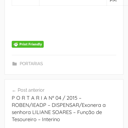
PM
PORTARIAS
Navegação
Post anterior
de
P O R T A R I A Nº 04 / 2015 –
Post
ROBEN/IEADP – DISPENSAR/Exonera a
senhora LILIANE SOARES – Função de
Tesoureiro – Interino