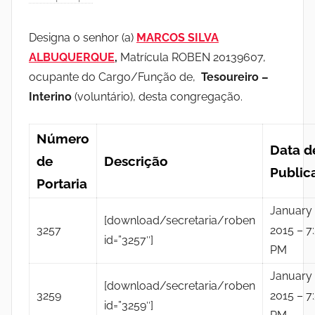
Designa o senhor (a)
MARCOS SILVA
ALBUQUERQUE
,
Matrícula ROBEN 20139607,
ocupante do Cargo/Função de,
Tesoureiro –
Interino
(voluntário), desta congregação.
Número
Data d
de
Descrição
Public
Portaria
January 
[download/secretaria/roben
3257
2015 – 7
id=”3257″]
PM
January 
[download/secretaria/roben
3259
2015 – 7
id=”3259″]