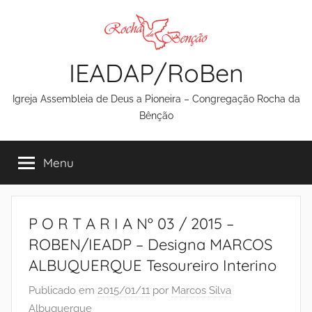
Pular
para
o
IEADAP/RoBen
conteúdo
Igreja Assembleia de Deus a Pioneira – Congregação Rocha da
Bênção
Menu
P O R T A R I A Nº 03 / 2015 –
ROBEN/IEADP – Designa MARCOS
ALBUQUERQUE Tesoureiro Interino
Publicado em
2015/01/11
por
Marcos Silva
Albuquerque