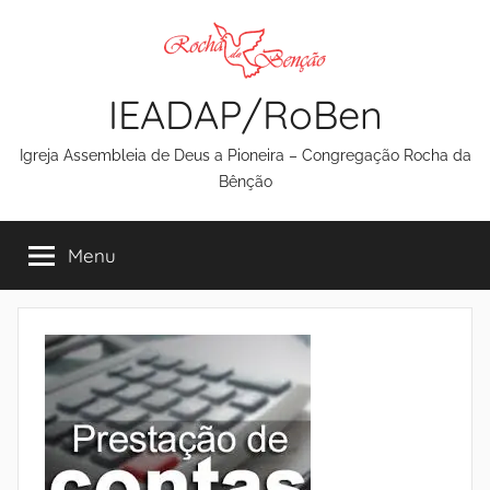
Pular
para
o
IEADAP/RoBen
conteúdo
Igreja Assembleia de Deus a Pioneira – Congregação Rocha da
Bênção
Menu