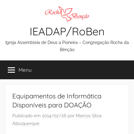
Pular
para
o
IEADAP/RoBen
conteúdo
Igreja Assembleia de Deus a Pioneira – Congregação Rocha da
Bênção
Menu
Equipamentos de Informática
Disponíveis para DOAÇÃO
Publicado em
2014/02/26
por
Marcos Silva
Albuquerque