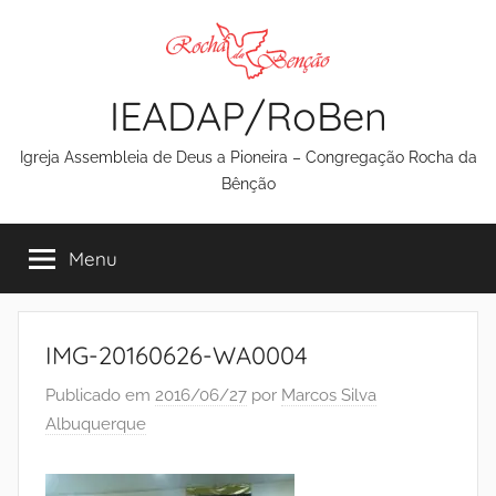
Pular
para
o
IEADAP/RoBen
conteúdo
Igreja Assembleia de Deus a Pioneira – Congregação Rocha da
Bênção
Menu
IMG-20160626-WA0004
Publicado em
2016/06/27
por
Marcos Silva
Albuquerque