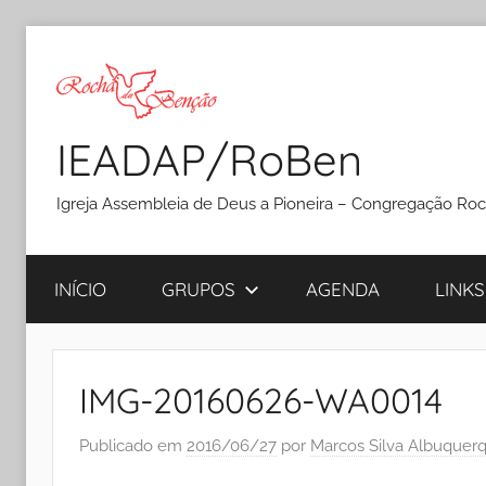
Pular
para
o
conteúdo
IEADAP/RoBen
Igreja Assembleia de Deus a Pioneira – Congregação Ro
INÍCIO
GRUPOS
AGENDA
LINKS
IMG-20160626-WA0014
Publicado em
2016/06/27
por
Marcos Silva Albuquer