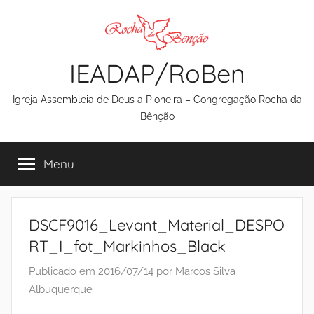
Pular
para
o
IEADAP/RoBen
conteúdo
Igreja Assembleia de Deus a Pioneira – Congregação Rocha da
Bênção
Menu
DSCF9016_Levant_Material_DESPO
RT_I_fot_Markinhos_Black
Publicado em
2016/07/14
por
Marcos Silva
Albuquerque