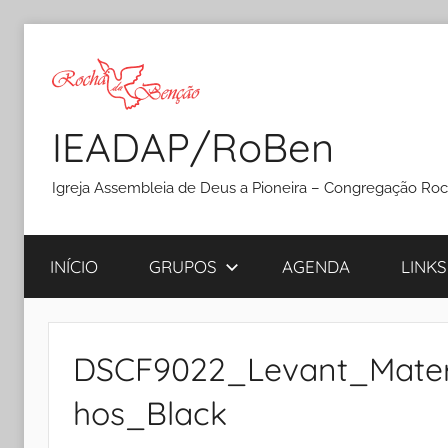
Pular
para
o
conteúdo
IEADAP/RoBen
Igreja Assembleia de Deus a Pioneira – Congregação Ro
INÍCIO
GRUPOS
AGENDA
LINKS
DSCF9022_Levant_Mater
hos_Black