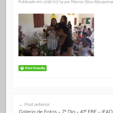
Publicado em
2016/07/14
por
Marcos Silva Albuquerq
Navegação
Post anterior
de
Galeria de Fotos – 2º Dia – 41ª EBF – I