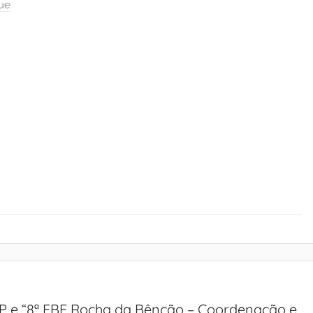
ue
EADP e “8ª EBF Rocha da Bênção – Coordenação e