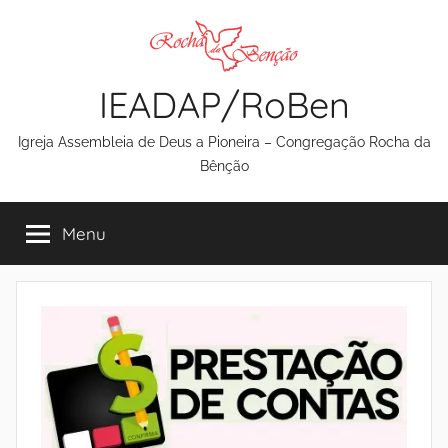
Pular
para
o
IEADAP/RoBen
conteúdo
Igreja Assembleia de Deus a Pioneira – Congregação Rocha da
Bênção
Menu