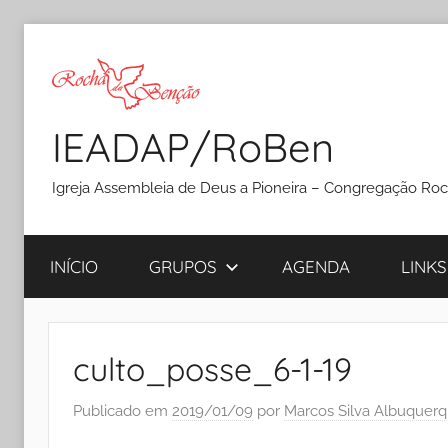
Pular
para
o
conteúdo
IEADAP/RoBen
Igreja Assembleia de Deus a Pioneira – Congregação Ro
INÍCIO
GRUPOS
AGENDA
LINKS
culto_posse_6-1-19
Publicado em
2019/01/09
por
Marcos Silva Albuquer