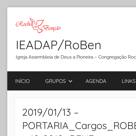
Pular
para
o
conteúdo
IEADAP/RoBen
Igreja Assembleia de Deus a Pioneira – Congregação Ro
INÍCIO
GRUPOS
AGENDA
LINKS
2019/01/13 –
PORTARIA_Cargos_ROBE