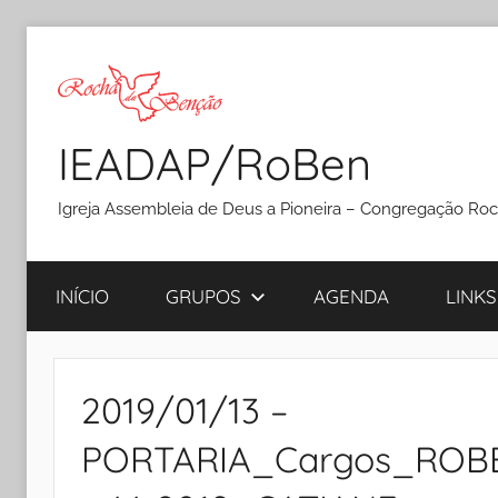
Pular
para
o
conteúdo
IEADAP/RoBen
Igreja Assembleia de Deus a Pioneira – Congregação Ro
INÍCIO
GRUPOS
AGENDA
LINKS
2019/01/13 –
PORTARIA_Cargos_ROBE