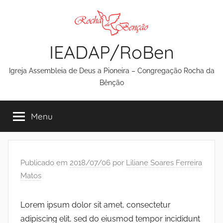
Pular
para
o
IEADAP/RoBen
conteúdo
Igreja Assembleia de Deus a Pioneira – Congregação Rocha da
Bênção
Menu
Publicado em
2018/07/06
por
Liliane Soares Ferreira
Matos
Lorem ipsum dolor sit amet, consectetur
adipiscing elit, sed do eiusmod tempor incididunt