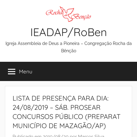
Pular
para
o
IEADAP/RoBen
conteúdo
Igreja Assembleia de Deus a Pioneira – Congregação Rocha da
Bênção
Menu
LISTA DE PRESENÇA PARA DIA:
24/08/2019 – SÁB. PROSEAR
CONCURSOS PÚBLICO (PREPARAT
MUNICÍPIO DE MAZAGÃO/AP)
Publicado em
2019/08/20
por
Marcos Silva