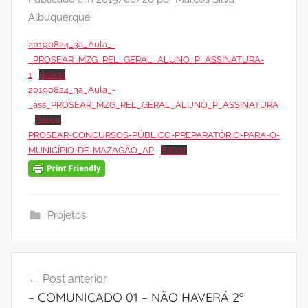
Albuquerque
20190824_3a_Aula_-
_PROSEAR_MZG_REL_GERAL_ALUNO_P_ASSINATURA-
1
Baixar
20190824_3a_Aula_-
_ass_PROSEAR_MZG_REL_GERAL_ALUNO_P_ASSINATURA
Baixar
PROSEAR-CONCURSOS-PÚBLICO-PREPARATÓRIO-PARA-O-
MUNICÍPIO-DE-MAZAGÃO_AP
Baixar
Projetos
Navegação
Post anterior
de
– COMUNICADO 01 – NÃO HAVERÁ 2º