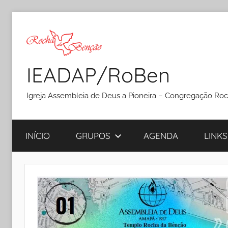
Pular
para
o
conteúdo
IEADAP/RoBen
Igreja Assembleia de Deus a Pioneira – Congregação Ro
INÍCIO
GRUPOS
AGENDA
LINKS