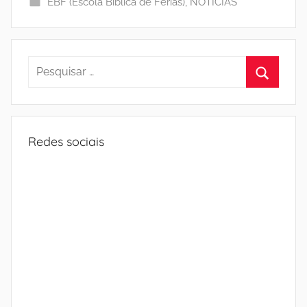
EBF (Escola Bíblica de Férias)
,
NOTÍCIAS
Pesquisar
por:
Procura
Redes sociais