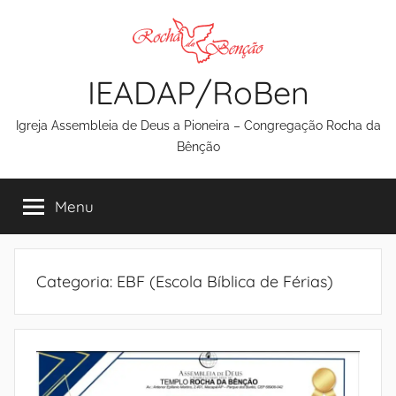
Pular
para
o
IEADAP/RoBen
conteúdo
Igreja Assembleia de Deus a Pioneira – Congregação Rocha da
Bênção
Menu
Categoria:
EBF (Escola Bíblica de Férias)