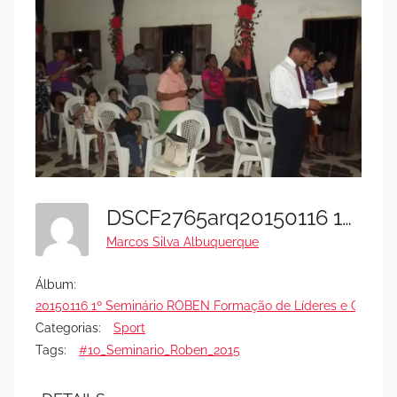
DSCF2765arq20150116 1o Seminar Por Mk
Marcos Silva Albuquerque
Álbum:
20150116 1º Seminário ROBEN Formação de Líderes e Gestore
Categorias:
Sport
Tags:
#1o_Seminario_Roben_2015