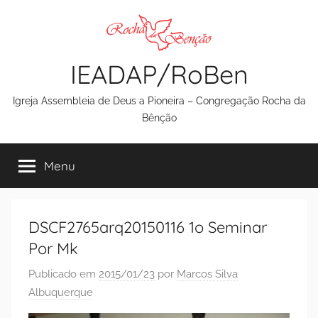
Pular
para
o
IEADAP/RoBen
conteúdo
Igreja Assembleia de Deus a Pioneira – Congregação Rocha da
Bênção
Menu
DSCF2765arq20150116 1o Seminar
Por Mk
Publicado em
2015/01/23
por
Marcos Silva
Albuquerque