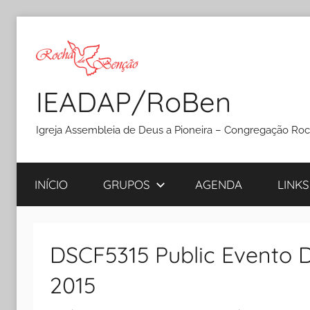
Pular
para
o
conteúdo
IEADAP/RoBen
Igreja Assembleia de Deus a Pioneira – Congregação Ro
INÍCIO
GRUPOS
AGENDA
LINKS
DSCF5315 Public Evento
2015