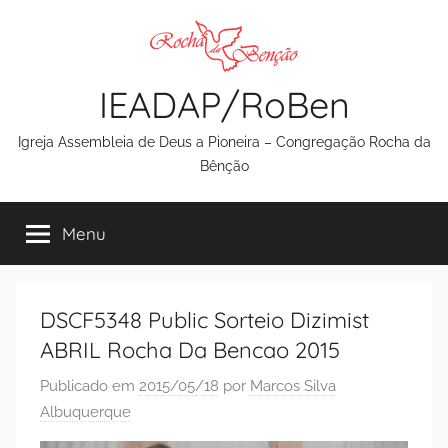
Pular
para
o
IEADAP/RoBen
conteúdo
Igreja Assembleia de Deus a Pioneira – Congregação Rocha da
Bênção
Menu
DSCF5348 Public Sorteio Dizimist
ABRIL Rocha Da Bencao 2015
Publicado em
2015/05/18
por
Marcos Silva
Albuquerque