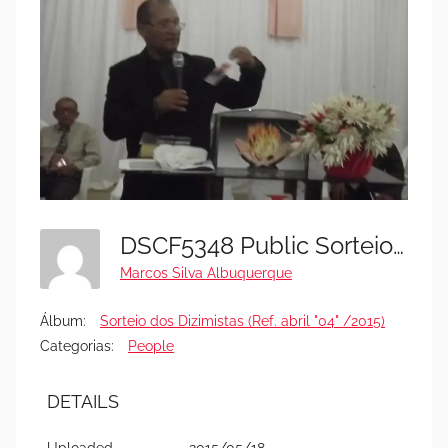
DSCF5348 Public Sorteio Dizimist ABRIL Rocha Da Bencao 2015
Marcos Silva Albuquerque
Álbum:
Sorteio dos Dizimistas (Ref. abril "04" /2015)
Categorias:
People
DETAILS
Uploaded
2015/05/18