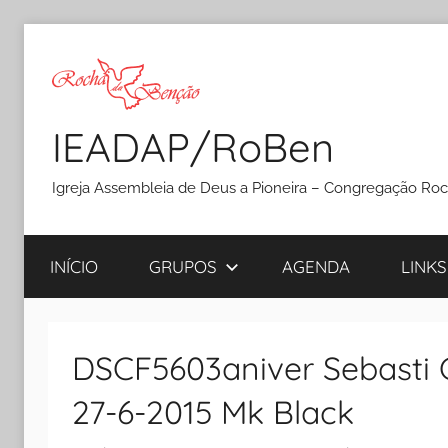
Pular
para
o
conteúdo
IEADAP/RoBen
Igreja Assembleia de Deus a Pioneira – Congregação Ro
INÍCIO
GRUPOS
AGENDA
LINKS
DSCF5603aniver Sebasti
27-6-2015 Mk Black