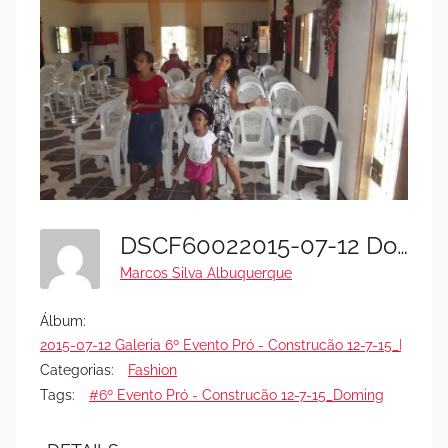
DSCF60022015-07-12 Dom Mk Black Dia C Deus 12715
Marcos Silva Albuquerque
Álbum:
2015-07-12 Galeria 6º Evento Pró - Construcão 12-7-15_Domin
Categorias:
Fashion
Tags:
#6º Evento Pró - Construcão 12-7-15_Doming