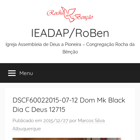
Pular
para
o
IEADAP/RoBen
conteúdo
Igreja Assembleia de Deus a Pioneira – Congregação Rocha da
Bênção
Menu
DSCF60022015-07-12 Dom Mk Black
Dia C Deus 12715
Publicado em
2015/12/27
por
Marcos Silva
Albuquerque