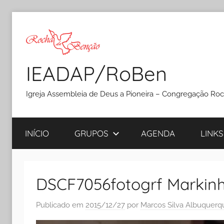
Pular
para
o
conteúdo
IEADAP/RoBen
Igreja Assembleia de Deus a Pioneira – Congregação Ro
INÍCIO
GRUPOS
AGENDA
LINKS
DSCF7056fotogrf Markinh
Publicado em
2015/12/27
por
Marcos Silva Albuquerq