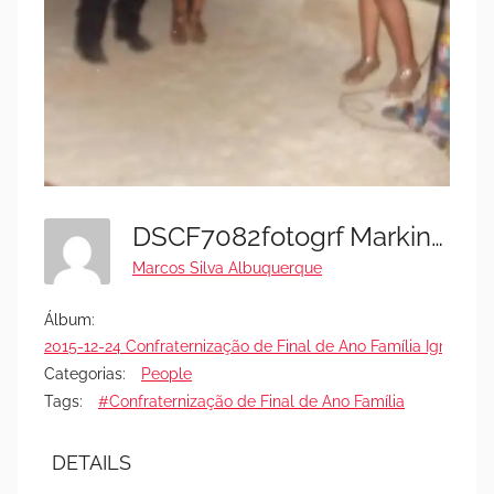
DSCF7082fotogrf Markinhos Black
Marcos Silva Albuquerque
Álbum:
2015-12-24 Confraternização de Final de Ano Família Igreja Geo
Categorias:
People
Tags:
#Confraternização de Final de Ano Família
DETAILS