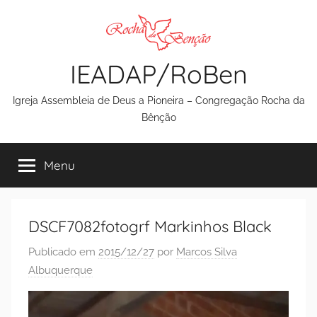
Pular
para
o
IEADAP/RoBen
conteúdo
Igreja Assembleia de Deus a Pioneira – Congregação Rocha da
Bênção
Menu
DSCF7082fotogrf Markinhos Black
Publicado em
2015/12/27
por
Marcos Silva
Albuquerque