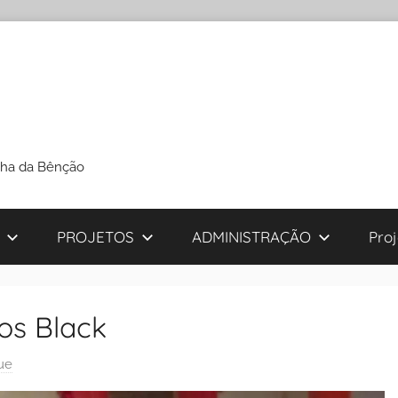
cha da Bênção
PROJETOS
ADMINISTRAÇÃO
Pro
os Black
ue