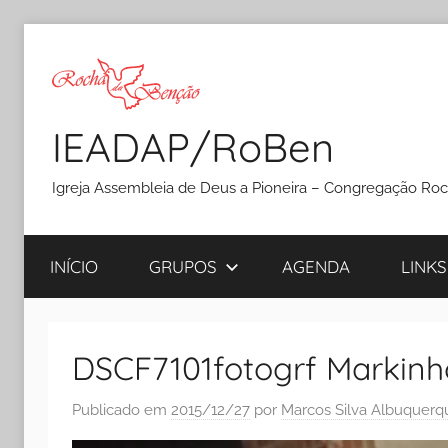
Pular
para
o
conteúdo
IEADAP/RoBen
Igreja Assembleia de Deus a Pioneira – Congregação Ro
INÍCIO
GRUPOS
AGENDA
LINKS
DSCF7101fotogrf Markinh
Publicado em
2015/12/27
por
Marcos Silva Albuquerq