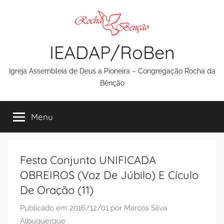
Pular
para
o
IEADAP/RoBen
conteúdo
Igreja Assembleia de Deus a Pioneira – Congregação Rocha da
Bênção
Menu
Festa Conjunto UNIFICADA
OBREIROS (Voz De Júbilo) E Cículo
De Oração (11)
Publicado em
2016/12/01
por
Marcos Silva
Albuquerque