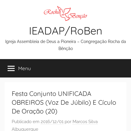
Pular
para
o
IEADAP/RoBen
conteúdo
Igreja Assembleia de Deus a Pioneira – Congregação Rocha da
Bênção
Menu
Festa Conjunto UNIFICADA
OBREIROS (Voz De Júbilo) E Cículo
De Oração (20)
Publicado em
2016/12/01
por
Marcos Silva
Albuquerque