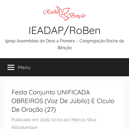
Pular
para
o
IEADAP/RoBen
conteúdo
Igreja Assembleia de Deus a Pioneira – Congregação Rocha da
Bênção
Menu
Festa Conjunto UNIFICADA
OBREIROS (Voz De Júbilo) E Cículo
De Oração (27)
Publicado em
2016/12/01
por
Marcos Silva
Albuquerque