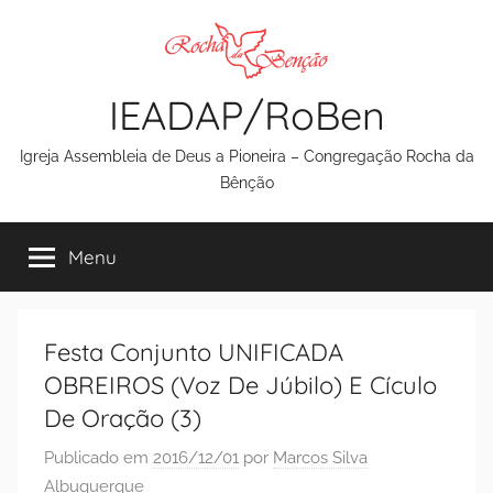
Pular
para
o
IEADAP/RoBen
conteúdo
Igreja Assembleia de Deus a Pioneira – Congregação Rocha da
Bênção
Menu
Festa Conjunto UNIFICADA
OBREIROS (Voz De Júbilo) E Cículo
De Oração (3)
Publicado em
2016/12/01
por
Marcos Silva
Albuquerque