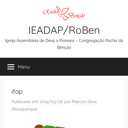
Pular
para
o
IEADAP/RoBen
conteúdo
Igreja Assembleia de Deus a Pioneira – Congregação Rocha da
Bênção
Menu
ifap
Publicado em
2014/03/26
por
Marcos Silva
Albuquerque