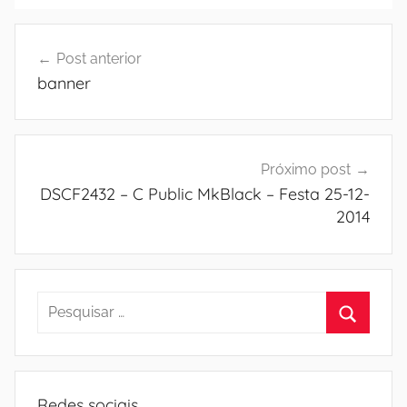
Navegação
Post anterior
de
banner
Post
Próximo post
DSCF2432 – C Public MkBlack – Festa 25-12-
2014
Pesquisar
por:
Procura
Redes sociais