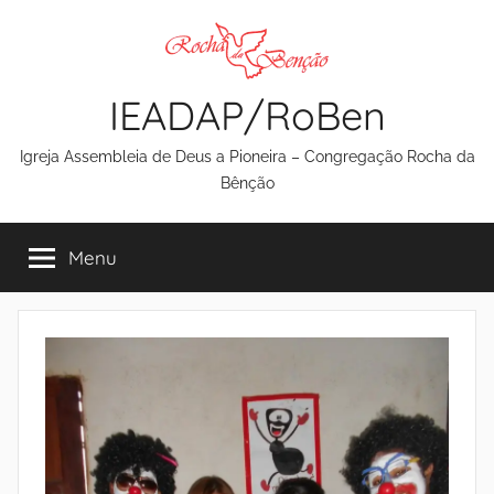
Pular
para
o
IEADAP/RoBen
conteúdo
Igreja Assembleia de Deus a Pioneira – Congregação Rocha da
Bênção
Menu