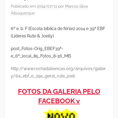
Publicado em
2014/07/11
por
Marcos Silva
Albuquerque
6º e. b. F (Escola bíblica de férias) 2014 e 39ª EBF
(Líderes Rute & Joelly)
post_Fotos-Orig_EBEF39ª-
e_6ª_local_85_Fotos_8-36_MB
http://www.rochadabencao.org/arquivos/galler
y/
6a_ebf_e_39a_geral_rute_joeli
FOTOS DA GALERIA PELO
FACEBOOK v