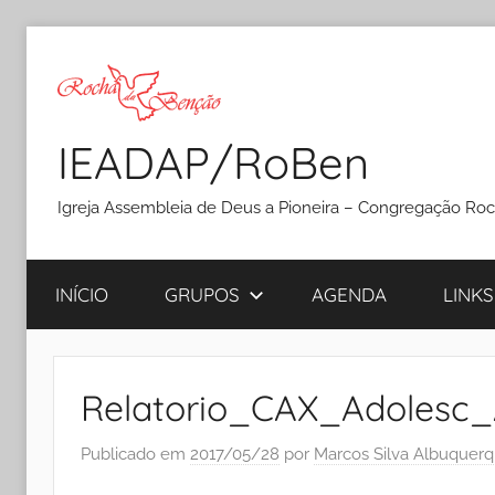
Pular
para
o
conteúdo
IEADAP/RoBen
Igreja Assembleia de Deus a Pioneira – Congregação Ro
INÍCIO
GRUPOS
AGENDA
LINKS
Relatorio_CAX_Adolesc_
Publicado em
2017/05/28
por
Marcos Silva Albuquer