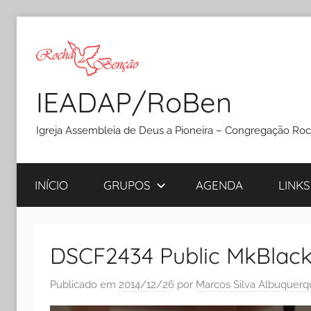
Pular
para
o
conteúdo
IEADAP/RoBen
Igreja Assembleia de Deus a Pioneira – Congregação Ro
INÍCIO
GRUPOS
AGENDA
LINKS
DSCF2434 Public MkBlack 
Publicado em
2014/12/26
por
Marcos Silva Albuquerq