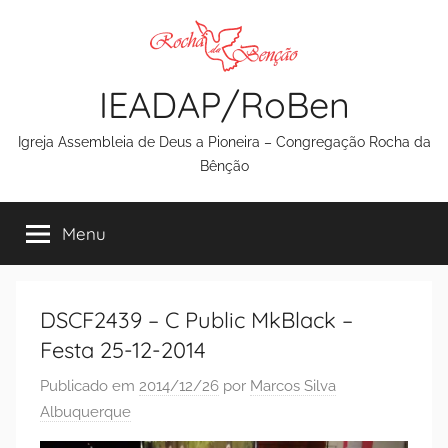
Pular
para
o
IEADAP/RoBen
conteúdo
Igreja Assembleia de Deus a Pioneira – Congregação Rocha da
Bênção
Menu
DSCF2439 – C Public MkBlack –
Festa 25-12-2014
Publicado em
2014/12/26
por
Marcos Silva
Albuquerque