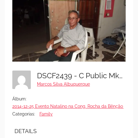
DSCF2439 - C Public MkBlack - Festa 25-12-2014
Marcos Silva Albuquerque
Álbum:
2014-12-25 Evento Natalino na Cong. Rocha da Bênção (FOTO
Categorias:
Family
DETAILS