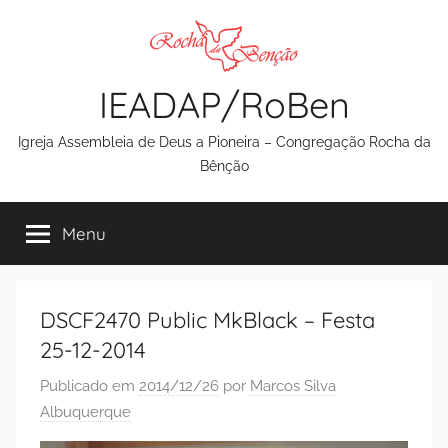
Pular
para
o
IEADAP/RoBen
conteúdo
Igreja Assembleia de Deus a Pioneira – Congregação Rocha da
Bênção
Menu
DSCF2470 Public MkBlack – Festa
25-12-2014
Publicado em
2014/12/26
por
Marcos Silva
Albuquerque