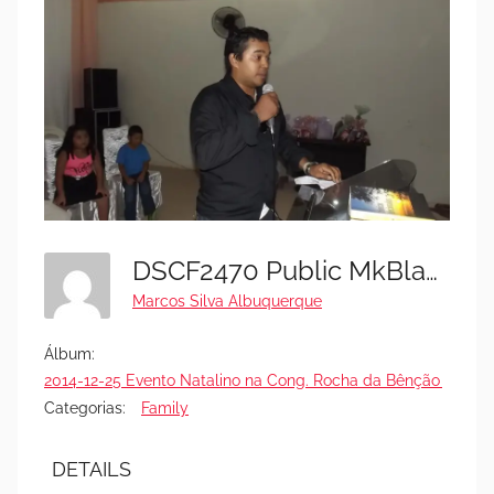
DSCF2470 Public MkBlack - Festa 25-12-2014
Marcos Silva Albuquerque
Álbum:
2014-12-25 Evento Natalino na Cong. Rocha da Bênção (FOTO
Categorias:
Family
DETAILS