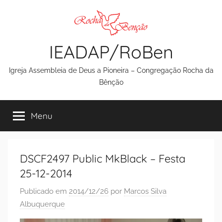
Pular
para
o
IEADAP/RoBen
conteúdo
Igreja Assembleia de Deus a Pioneira – Congregação Rocha da
Bênção
Menu
DSCF2497 Public MkBlack – Festa
25-12-2014
Publicado em
2014/12/26
por
Marcos Silva
Albuquerque