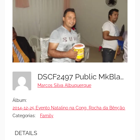
DSCF2497 Public MkBlack - Festa 25-12-2014
Marcos Silva Albuquerque
Álbum:
2014-12-25 Evento Natalino na Cong. Rocha da Bênção (FOTO
Categorias:
Family
DETAILS