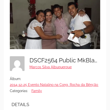
DSCF2564 Public MkBlack - Festa 25-12-2014
Marcos Silva Albuquerque
Álbum:
2014-12-25 Evento Natalino na Cong. Rocha da Bênção (FOTO
Categorias:
Family
DETAILS