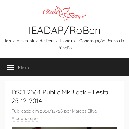
Pular
para
o
IEADAP/RoBen
conteúdo
Igreja Assembleia de Deus a Pioneira – Congregação Rocha da
Bênção
Menu
DSCF2564 Public MkBlack – Festa
25-12-2014
Publicado em
2014/12/26
por
Marcos Silva
Albuquerque